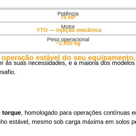
Potência
75 HP
Motor
YTO — injeção mecânica
Peso operacional
~2.500 kg
a operação estável do seu equipamento.
er às suas necessidades, e a maioria dos modelos
safio.
 torque
, homologado para operações contínuas 
ho estável, mesmo sob carga máxima em solos p