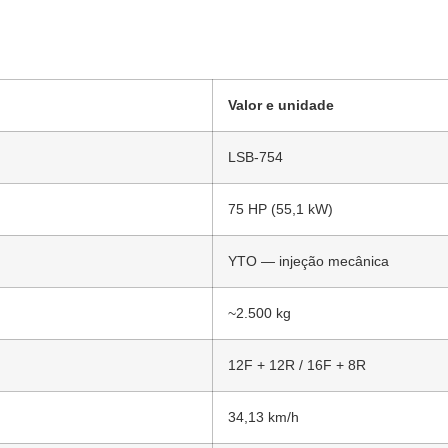
Valor e unidade
LSB-754
75 HP (55,1 kW)
YTO — injeção mecânica
~2.500 kg
12F + 12R / 16F + 8R
34,13 km/h