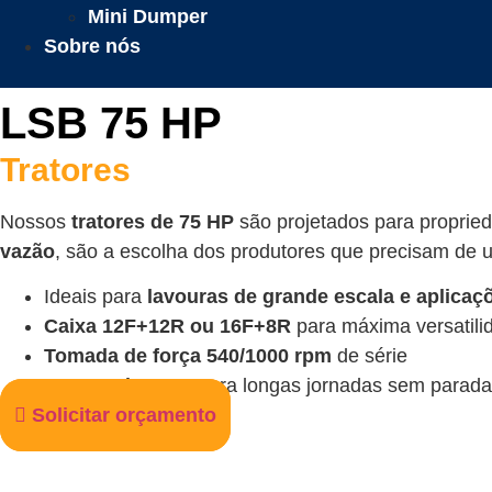
Mini Dumper
Sobre nós
LSB 75 HP
Tratores
Nossos
tratores de 75 HP
são projetados para propri
vazão
, são a escolha dos produtores que precisam de
Ideais para
lavouras de grande escala e aplica
Caixa 12F+12R ou 16F+8R
para máxima versatili
Tomada de força 540/1000 rpm
de série
Tanque de 100L
para longas jornadas sem parad
Solicitar orçamento