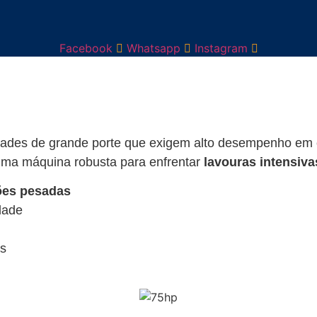
Facebook
Whatsapp
Instagram
edades de grande porte que exigem alto desempenho e
 uma máquina robusta para enfrentar
lavouras intensivas
ções pesadas
dade
as