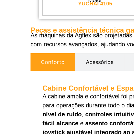
Motor
YUCHAI 4105
Peças e assistência técnica 
As máquinas da Agflex são projetadas 
com recursos avançados, ajudando voc
Conforto
Acessórios
Cabine Confortável e Esp
A cabine ampla e confortável foi p
para operações durante todo o di
nível de ruído
,
controles intuiti
fácil alcance
e
assento confort
joystick ajustável integrado ao