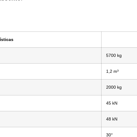
ísticas
5700 kg
1,2 m³
2000 kg
45 kN
48 kN
30°