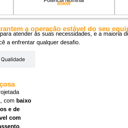
Potência Nominal
85kW
garantem a operação estável do seu equ
para atender às suas necessidades, e a maioria d
ê a enfrentar qualquer desafio.
Qualidade
açosa
rojetada
a, com
baixo
vos e de
ável com
 assento
.