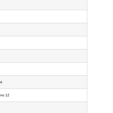
ré
rno 12