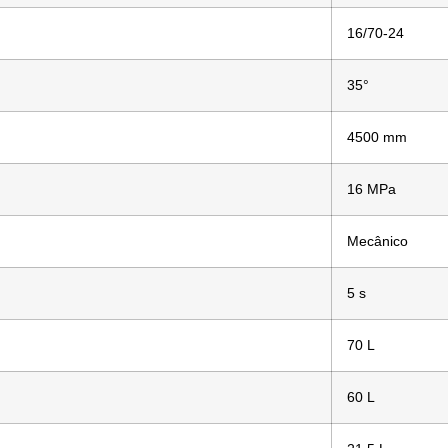
16/70-24
35°
4500 mm
16 MPa
Mecânico
5 s
70 L
60 L