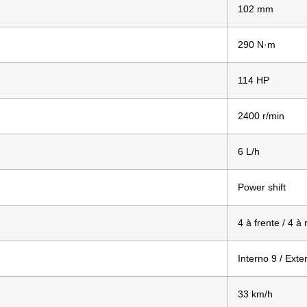
102 mm
290 N·m
114 HP
2400 r/min
6 L/h
Power shift
4 à frente / 4 à 
Interno 9 / Exte
33 km/h