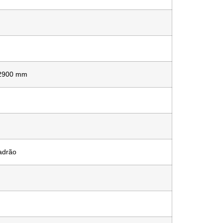
 2900 mm
adrão