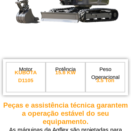
Motor
Potência
Peso
KUBOTA
15.6 KW
Operacional
D1105
3.5 Ton
Peças e assistência técnica garantem
a operação estável do seu
equipamento.
As máquinas da Agflex são projetadas para