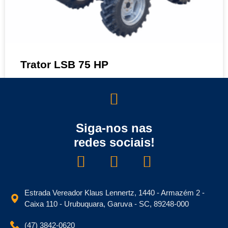
Trator LSB 75 HP
MAIS DETALHES »
Sobre nós
Siga-nos nas
TRATORES
Trator LSE(H) 50 HP
redes sociais!
MAIS DETALHES »
Estrada Vereador Klaus Lennertz, 1440 - Armazém 2 -
Caixa 110 - Urubuquara, Garuva - SC, 89248-000
(47) 3842-0620