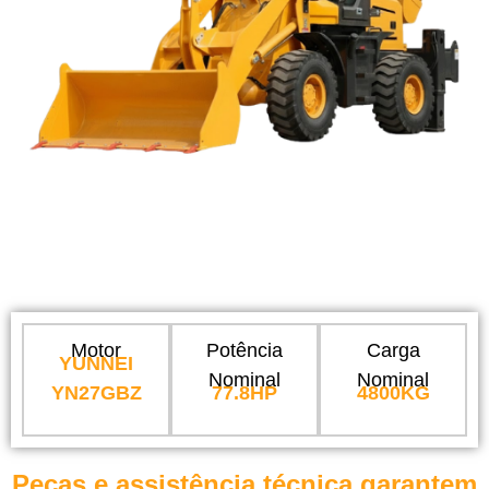
Motor
Potência
Carga
YUNNEI
Nominal
Nominal
YN27GBZ
77.8HP
4800KG
Peças e assistência técnica garantem