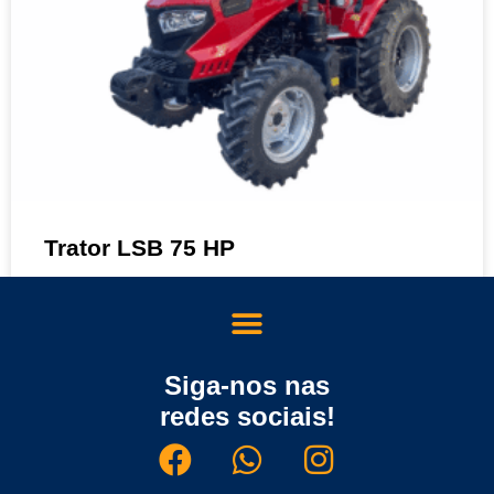
Trator LSB 75 HP
MAIS DETALHES »
Sobre nós
Siga-nos nas
TRATORES
Trator LSE(H) 50 HP
redes sociais!
MAIS DETALHES »