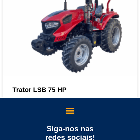
Trator LSB 75 HP
MAIS DETALHES »
Sobre nós
Siga-nos nas
TRATORES
Trator LSE(H) 50 HP
redes sociais!