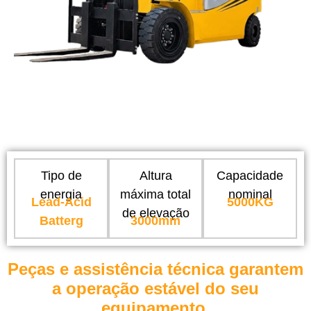
Tipo de
Altura
Capacidade
energia
máxima total
nominal
Lead-Acid
5000KG
de elevação
Batterg
3000mm
Peças e assistência técnica garantem
a operação estável do seu
equipamento.