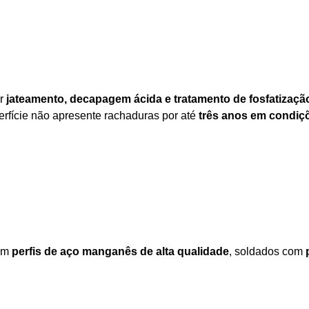
or
jateamento, decapagem ácida e tratamento de fosfatizaçã
erfície não apresente rachaduras por até
três anos em condiç
com
perfis de aço manganês de alta qualidade
, soldados com