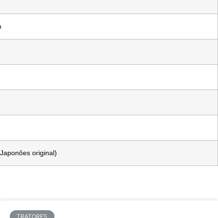
m
Japonôes original)
TRATORES