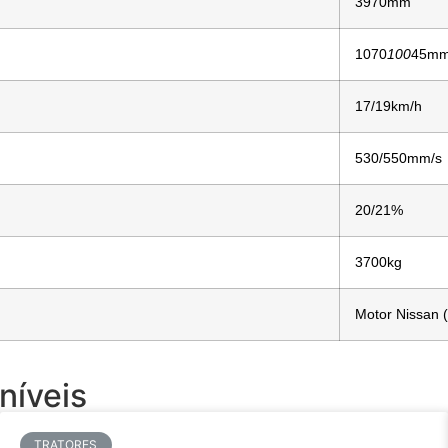
3970mm
1070
100
45m
17/19km/h
530/550mm/s
20/21%
3700kg
Motor Nissan (
níveis
TRATORES